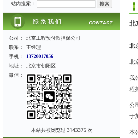
站内搜索：
北
公司：
北京工程预付款担保公司
北
联系：
王经理
手机：
13720017056
北
地址：
北京市朝阳区
微信：
我
程
公
于
本站共被浏览过 3143375 次
本