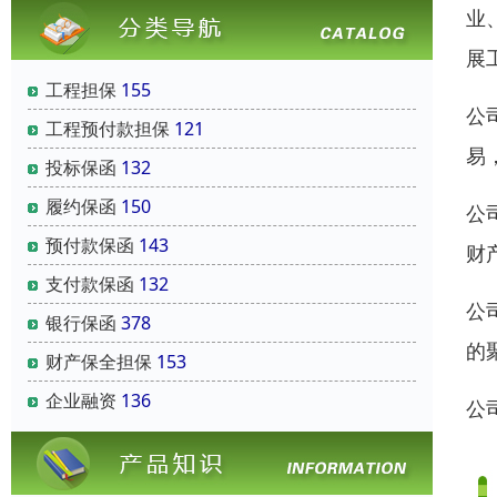
业
展
工程担保
155
公
工程预付款担保
121
易
投标保函
132
履约保函
150
公
预付款保函
143
财
支付款保函
132
公
银行保函
378
的
财产保全担保
153
企业融资
136
公