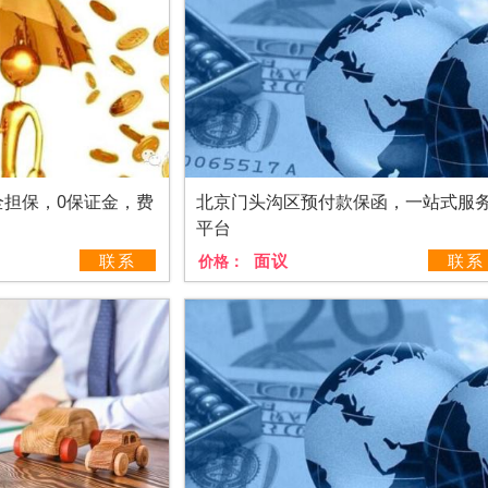
全担保，0保证金，费
北京门头沟区预付款保函，一站式服
平台
联系
面议
联系
价格：